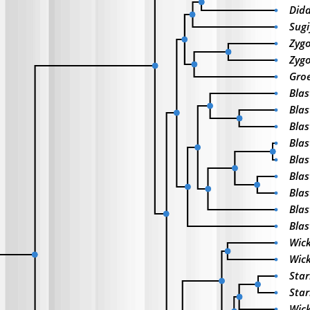
Didd
Sugi
Zygo
Zyg
Gro
Bla
Blas
Blas
Blas
Blas
Bla
Blas
Blas
Blas
Wick
Wick
Star
Star
Wic