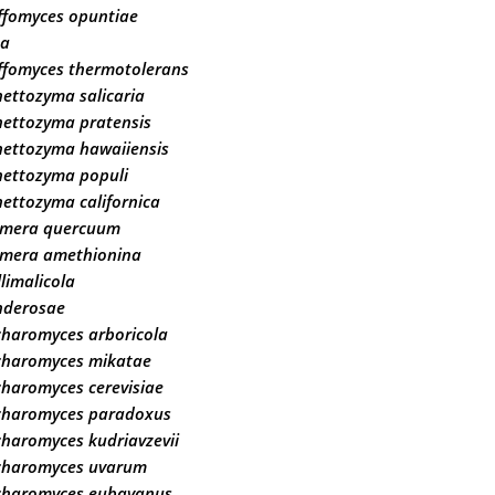
ffomyces opuntiae
ba
ffomyces thermotolerans
ettozyma salicaria
nettozyma pratensis
nettozyma hawaiiensis
nettozyma populi
ettozyma californica
rmera quercuum
rmera amethionina
llimalicola
nderosae
charomyces arboricola
charomyces mikatae
haromyces cerevisiae
charomyces paradoxus
haromyces kudriavzevii
charomyces uvarum
charomyces eubayanus