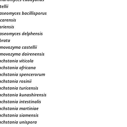
ellii
seomyces bacillisporus
carensis
ariensis
aseomyces delphensis
brata
movozyma castellii
movozyma dairenensis
chstania viticola
chstania africana
achstania spencerorum
chstania rosinii
chstania turicensis
chstania kunashirensis
chstania intestinalis
achstania martiniae
achstania siamensis
achstania unispora