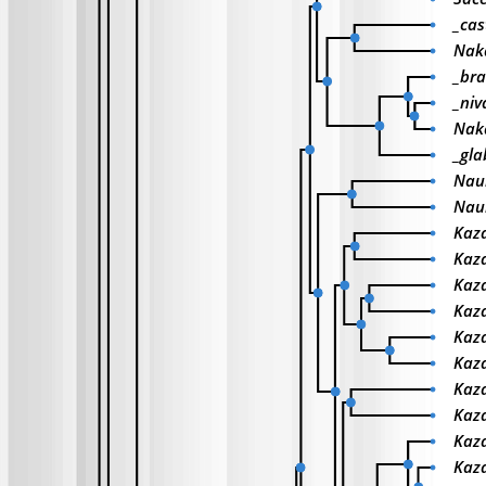
_cast
Naka
_bra
_niv
Nak
_gla
Nau
Nau
Kaza
Kaza
Kaz
Kaza
Kaza
Kaza
Kaza
Kaz
Kaz
Kaz