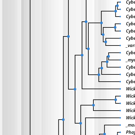
Cybe
Cybe
Cybe
Cybe
Cyb
Cybe
_var
Cyb
_myc
Cybe
Cybe
Cybe
Wic
Wic
Wic
Wic
Wic
_mo
Phaf