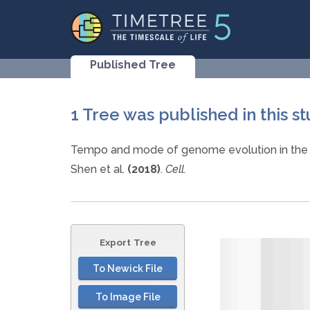
Published Tree
1 Tree was published in this s
Tempo and mode of genome evolution in the
Shen et al.
(2018)
.
Cell.
Export Tree
To Newick File
To Image File