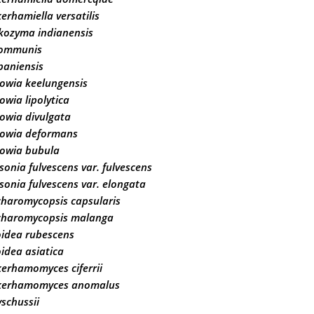
erhamiella versatilis
kozyma indianensis
communis
paniensis
owia keelungensis
owia lipolytica
owia divulgata
rowia deformans
rowia bubula
onia fulvescens var. fulvescens
onia fulvescens var. elongata
haromycopsis capsularis
charomycopsis malanga
idea rubescens
idea asiatica
erhamomyces ciferrii
kerhamomyces anomalus
yschussii