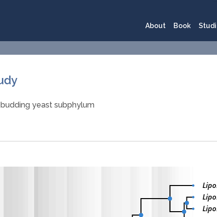
About
Book
Studi
tudy
 budding yeast subphylum
Lip
Lip
Lipo