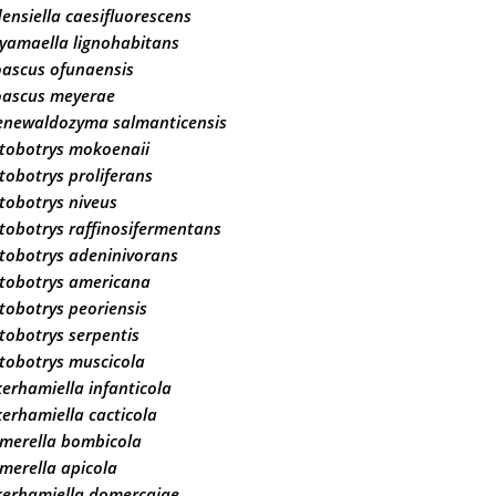
ensiella caesifluorescens
yamaella lignohabitans
ascus ofunaensis
oascus meyerae
enewaldozyma salmanticensis
stobotrys mokoenaii
tobotrys proliferans
tobotrys niveus
tobotrys raffinosifermentans
tobotrys adeninivorans
stobotrys americana
tobotrys peoriensis
tobotrys serpentis
tobotrys muscicola
erhamiella infanticola
erhamiella cacticola
merella bombicola
merella apicola
kerhamiella domercqiae