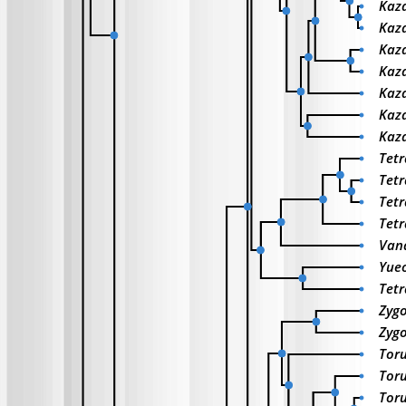
Kaz
Kaza
Kaza
Kaz
Kaza
Kaza
Kaz
Tetr
Tet
Tetr
Tetr
Van
Yueo
Tetr
Zygo
Zygo
Toru
Toru
Toru