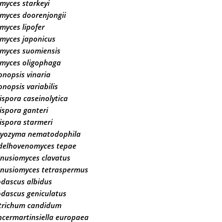
myces starkeyi
myces doorenjongii
myces lipofer
myces japonicus
omyces suomiensis
omyces oligophaga
onopsis vinaria
onopsis variabilis
ispora caseinolytica
ispora ganteri
ispora starmeri
ryozyma nematodophila
delhovenomyces tepae
nusiomyces clavatus
nusiomyces tetraspermus
dascus albidus
dascus geniculatus
trichum candidum
cermartinsiella europaea