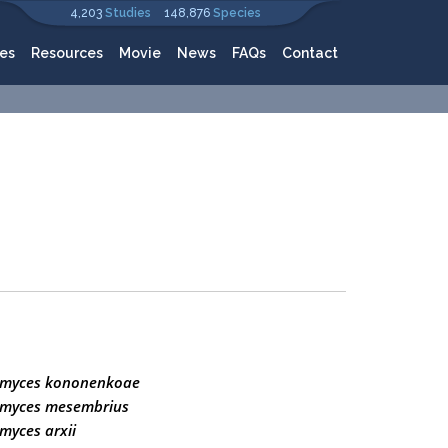
4,203
Studies
148,876
Species
es
Resources
Movie
News
FAQs
Contact
omyces kononenkoae
omyces mesembrius
myces arxii