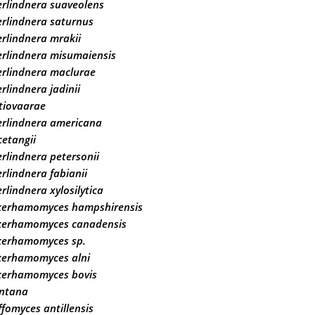
rlindnera suaveolens
rlindnera saturnus
rlindnera mrakii
rlindnera misumaiensis
erlindnera maclurae
rlindnera jadinii
tiovaarae
erlindnera americana
etangii
rlindnera petersonii
rlindnera fabianii
rlindnera xylosilytica
kerhamomyces hampshirensis
kerhamomyces canadensis
kerhamomyces sp.
kerhamomyces alni
kerhamomyces bovis
ntana
fomyces antillensis