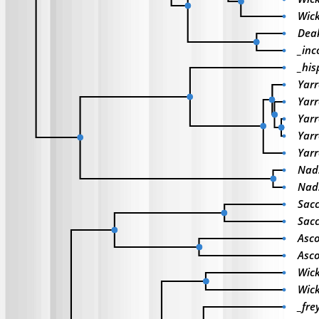
Wick
Dea
_in
_his
Yarr
Yarr
Yarr
Yar
Yar
Nads
Nads
Sacc
Sac
Asco
Asco
Wick
Wic
_fre