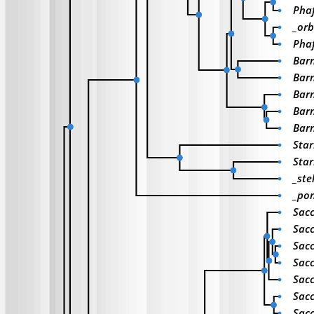
Pha
_or
Pha
Barn
Bar
Bar
Bar
Barn
Sta
Sta
_ste
_po
Sac
Sac
Sacc
Sac
Sacc
Sac
Sac