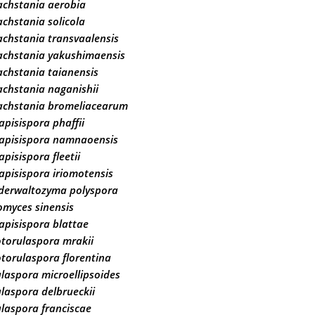
achstania aerobia
chstania solicola
chstania transvaalensis
achstania yakushimaensis
chstania taianensis
chstania naganishii
achstania bromeliacearum
apisispora phaffii
rapisispora namnaoensis
apisispora fleetii
apisispora iriomotensis
derwaltozyma polyspora
myces sinensis
apisispora blattae
torulaspora mrakii
torulaspora florentina
laspora microellipsoides
laspora delbrueckii
laspora franciscae