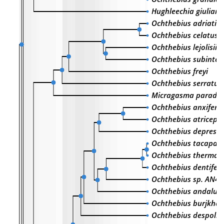
Hughleechia giuliani
Ochthebius adriaticu
Ochthebius celatus
Ochthebius lejolisii
Ochthebius subinteg
Ochthebius freyi
Ochthebius serratus
Micragasma parado
Ochthebius anxifer
Ochthebius atriceps
Ochthebius depressi
Ochthebius tacapase
Ochthebius thermali
Ochthebius dentifer
Ochthebius sp. AN47
Ochthebius andalusi
Ochthebius burjkhali
Ochthebius despolia