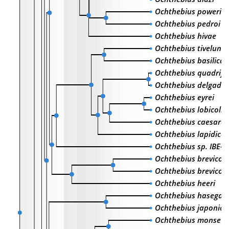
Ochthebius poweri
Ochthebius pedroi
Ochthebius hivae
Ochthebius tivelunu
Ochthebius basilicat
Ochthebius quadrifo
Ochthebius delgadoi
Ochthebius eyrei
Ochthebius lobicollis
Ochthebius caesara
Ochthebius lapidicol
Ochthebius sp. IBE-
Ochthebius brevicoll
Ochthebius brevicoll
Ochthebius heeri
Ochthebius hasegaw
Ochthebius japonicu
Ochthebius monseti