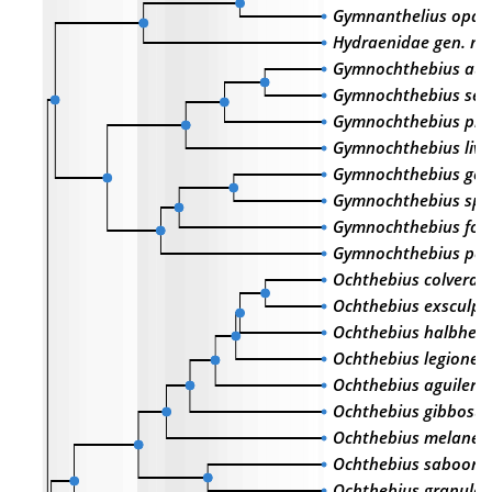
Gymnanthelius opaci
Hydraenidae gen. n. 
Gymnochthebius aust
Gymnochthebius set
Gymnochthebius pr
Gymnochthebius livi
Gymnochthebius ger
Gymnochthebius sp.
Gymnochthebius fos
Gymnochthebius per
Ochthebius colveran
Ochthebius exsculpt
Ochthebius halbherr
Ochthebius legionen
Ochthebius aguilera
Ochthebius gibbosu
Ochthebius melanes
Ochthebius saboorii
Ochthebius granulat