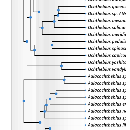
Ochthebius queensl
Ochthebius sp. AN47
Ochthebius mesoam
Ochthebius salinariu
Ochthebius meridion
Ochthebius pedalis
Ochthebius spinasus
Ochthebius capicola
Ochthebius yoshitom
Ochthebius vandyke
Aulacochthebius sp
Aulacochthebius sp
Aulacochthebius sp
Aulacochthebius sp.
Aulacochthebius exa
Aulacochthebius nar
Aulacochthebius sp
Aulacochthebius libe