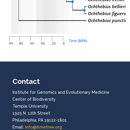
Ochthebius bellieri
Ochthebius figueroi
Ochthebius puncticol
Time (MYA)
99
80
60
40
20
0
Contact
Institute for Genomics and Evolutionary Medicine
Center of Biodiversity
Temple University
1925 N. 12th Street
Philadelphia, PA 19122-1801
Email:
info@timetree.org