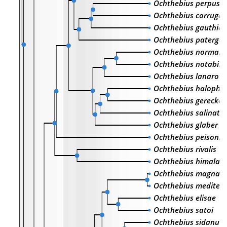
Ochthebius perpusill
Ochthebius corrugat
Ochthebius gauthier
Ochthebius patergaz
Ochthebius normand
Ochthebius notabilis
Ochthebius lanaroti
Ochthebius halophil
Ochthebius gereckei
Ochthebius salinato
Ochthebius glaber
Ochthebius peisonis
Ochthebius rivalis
Ochthebius himalay
Ochthebius magnan
Ochthebius mediter
Ochthebius elisae
Ochthebius satoi
Ochthebius sidanus