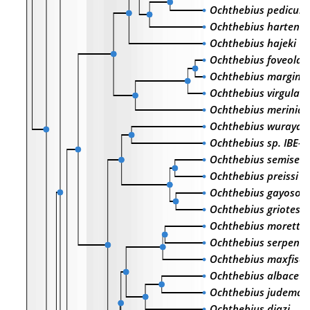
Ochthebius pedicula
Ochthebius harteni
Ochthebius hajeki
Ochthebius foveolat
Ochthebius marginal
Ochthebius virgula
Ochthebius merinidi
Ochthebius wurayah
Ochthebius sp. IBE-
Ochthebius semiseri
Ochthebius preissi
Ochthebius gayosoi
Ochthebius griotes
Ochthebius morettii
Ochthebius serpenti
Ochthebius maxfisch
Ochthebius albaceti
Ochthebius judemae
Ochthebius diazi