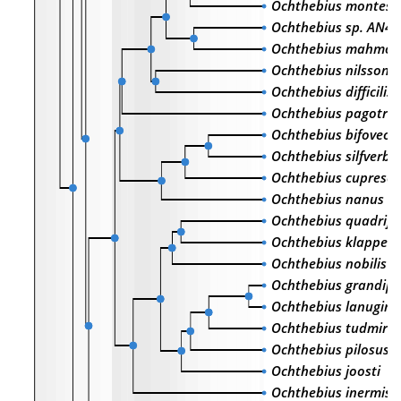
Ochthebius montesi
Ochthebius sp. AN47
Ochthebius mahmoo
Ochthebius nilssoni
Ochthebius difficilis
Ochthebius pagotric
Ochthebius bifoveol
Ochthebius silfverbe
Ochthebius cupresc
Ochthebius nanus
Ochthebius quadrifo
Ochthebius klapperi
Ochthebius nobilis
Ochthebius grandipe
Ochthebius lanugino
Ochthebius tudmiren
Ochthebius pilosus
Ochthebius joosti
Ochthebius inermis