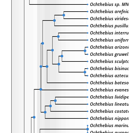
Ochthebius sp. MNC
Ochthebius arefniae
Ochthebius viridesce
Ochthebius pusillus
Ochthebius interrup
Ochthebius uniformi
Ochthebius arizonic
Ochthebius gruwelli
Ochthebius sculptoi
Ochthebius bisinuat
Ochthebius aztecus
Ochthebius bateson
Ochthebius evanesc
Ochthebius lividipen
Ochthebius lineatus
Ochthebius costatell
Ochthebius nipponic
Ochthebius marinus
Ochthebius auropall