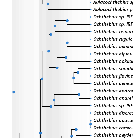
Aulacochthebius sp.
Aulacochthebius per
Ochthebius sp. IBE-
Ochthebius sp. IBE-
Ochthebius remotus
Ochthebius rugulosu
Ochthebius minimus
Ochthebius alpinus
Ochthebius hokkaide
Ochthebius sanabren
Ochthebius flavipes
Ochthebius aeneus
Ochthebius androni
Ochthebius andreini
Ochthebius sp. IBE-
Ochthebius discretu
Ochthebius opacus
Ochthebius corsicus
Ochthebius heydeni