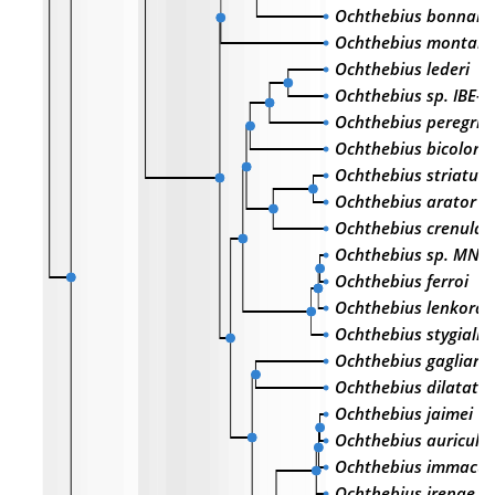
Ochthebius bonnaire
Ochthebius montan
Ochthebius lederi
Ochthebius sp. IBE-
Ochthebius peregrin
Ochthebius bicolon
Ochthebius striatus
Ochthebius arator
Ochthebius crenulat
Ochthebius sp. MNC
Ochthebius ferroi
Ochthebius lenkora
Ochthebius stygialis
Ochthebius gagliardi
Ochthebius dilatatu
Ochthebius jaimei
Ochthebius auricula
Ochthebius immacul
Ochthebius irenae